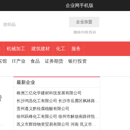
企业网手机版
企业加盟
纺织品
撤稿/纠错/投诉
输
机械加工
建筑建材
化工
服务
宾馆
IT产业
食品
证券期货
银行投资
最新企业
株洲三亿化学建材科技发展有限公司
费
长沙鸿迅化工有限公司 长沙市岳麓区枫林路麓山名园E12栋102房
贵州遵义黔桂腐植酸有限公司
徐州跃峰化工有限公司 徐州市解放南路祥悦大厦218室
巩义市辉煌物资贸易有限公司 河南 巩义市 巩义市东区惠民路和..