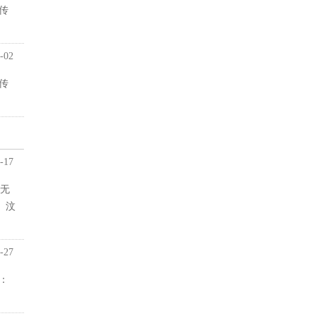
传
-02
传
-17
6无
。汶
-27
：