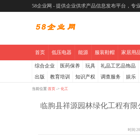
58企业网 - 提供企业供求产品信息发布平台，
首页
低压电器
能源
服装鞋帽
家居用
综合企业
医药保养
玩具
礼品工艺品饰品
出版
教育培训
知识产权
调查服务
娱乐
当前位置:
首页
->
化工
临朐县祥源园林绿化工程有限
时间:
20