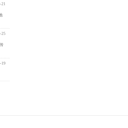
-21
地
-25
传
-19