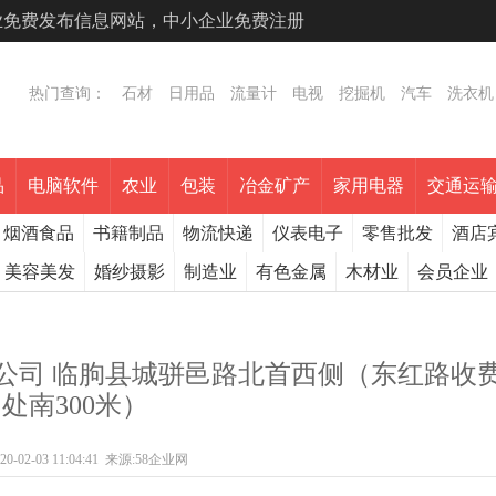
专业免费发布信息网站，中小企业免费注册
热门查询：
石材
日用品
流量计
电视
挖掘机
汽车
洗衣机
品
电脑软件
农业
包装
冶金矿产
家用电器
交通运
烟酒食品
书籍制品
物流快递
仪表电子
零售批发
酒店
美容美发
婚纱摄影
制造业
有色金属
木材业
会员企业
公司 临朐县城骈邑路北首西侧（东红路收
处南300米）
20-02-03 11:04:41
来源:
58企业网