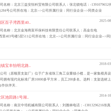
称：北京三益安恒科贸有限公司联系人：张北锁电话：-1391079652
84号公司所在地：北京-->公司所属行业：同行业企业-->同类企业
2025-08
百子湾西里40..
司名称：北京金海商富环保科技有限责任公司联系人：高金生电
西里403号楼5层511公司所在地：北京-->公司所属行业：同行业企业-->
2018-03
镇宝丰怡明北路..
公司（原顺景支架厂）位于广东省珠三角工业重镇小榄，是一家集模具设
拥有现代化标准厂房10000多平方米，员工200多名。选料：支架选材
作伙伴关..
2014-10
池田路1号湖..
称：南京中培机械有限公司联系人：刘雅林电话：-13813296216传真