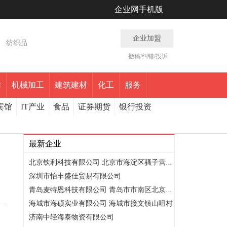
企业网手机版
企业加盟
纺织品
撤稿/纠错/投诉
输
机械加工
建筑建材
化工
服务
宾馆
IT产业
食品
证券期货
银行投资
最新企业
北京钦利科技有限公司 北京市海淀区骚子营1号院3号楼218室
深圳市怡丰盛佳贸易有限公司
青岛麦特恩科技有限公司 青岛市市南区北京路27号2栋1907户
海城市海硕实业有限公司 海城市接文镇山咀村
济南中轻海泰物资有限公司