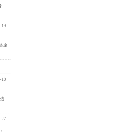
传
-19
同类企
-18
上选
-27
：