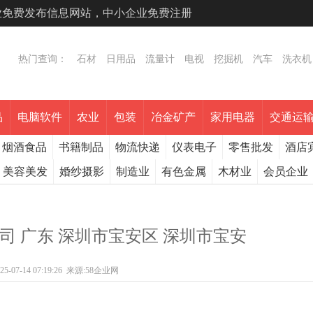
专业免费发布信息网站，中小企业免费注册
热门查询：
石材
日用品
流量计
电视
挖掘机
汽车
洗衣机
品
电脑软件
农业
包装
冶金矿产
家用电器
交通运
烟酒食品
书籍制品
物流快递
仪表电子
零售批发
酒店
美容美发
婚纱摄影
制造业
有色金属
木材业
会员企业
司 广东 深圳市宝安区 深圳市宝安
25-07-14 07:19:26
来源:
58企业网