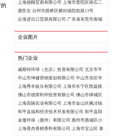
上海德顾贸易有限公司 上海市普陀区南石二路75号三楼310室
”的
龚艮生 台州市路桥区横街镇院前路13号
众海进出口贸易有限公司 广东省东莞市南城区第一国际商务大厦
企业图片
热门企业
威斯特环球（北京）投资有限公司 北京市平谷区林荫北街13号信..
中山市坤健营销策划有限公司 中山市东区华柏路12号嘉路华大厦..
上海秀丰娱乐有限公司 上海市长宁区凯旋路1183号
佛山市德荣利华投资有限公司 佛山市禅城区汾江南路206号财富..
上海高隔实业有限公司 上海市金山区枫泾镇环东一路65弄3号228..
和平县福和经济技术开发有限公司 和平县阳明镇福和产业转移工..
金傲环保（惠州）有限公司 惠州市惠城区小金口惠州大道（汤泉..
上海香杰香精香料有限公司 上海市宝山区 泰和西路3527号