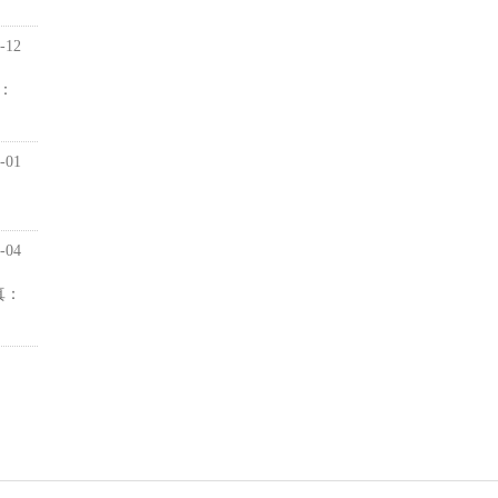
-12
：
-01
-04
真：