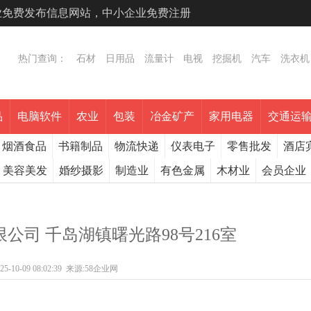
专业免费发布信息网站，中小企业免费注册
热门查询：
石材
日用品
流量计
电视
挖掘机
汽车
洗衣机
品
电脑软件
农业
包装
冶金矿产
家用电器
交通运
烟酒食品
书籍制品
物流快递
仪表电子
零售批发
酒店
美容美发
婚纱摄影
制造业
有色金属
木材业
会员企业
公司 千岛湖镇曙光路98号216室
25-10-09 08:02:39
来源:
58企业网