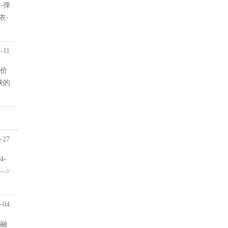
-弹
衣-
-11
价
缺的
-27
-
->
-04
融