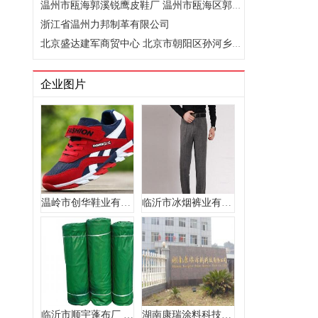
温州市瓯海郭溪锐鹰皮鞋厂 温州市瓯海区郭溪镇任桥村燎原东路..
浙江省温州力邦制革有限公司
北京盛达建军商贸中心 北京市朝阳区孙河乡西甸村175号
企业图片
温岭市创华鞋业有限公司 温岭市温峤镇上墩村新村部2号路东边
临沂市冰烟裤业有限公司 临沂市兰山区北园路与沂蒙路交汇处南..
临沂市顺宇蓬布厂 山东 临沂市 临沂市新城工业园
湖南康瑞涂料科技有限公司 湖南 芷江侗族自治县 生态工业园区