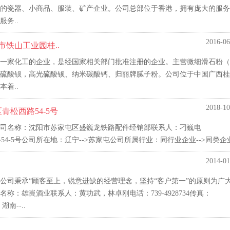
的瓷器、小商品、服装、矿产企业。公司总部位于香港，拥有庞大的服务
务..
2016-06
市铁山工业园桂..
一家化工的企业，是经国家相关部门批准注册的企业。主营微细滑石粉（
微细硫酸钡，高光硫酸钡、纳米碳酸钙、归丽牌腻子粉。公司位于中国广西
着..
2018-10
松西路54-5号
司名称：沈阳市苏家屯区盛巍龙铁路配件经销部联系人：刁巍电
西路54-5号公司所在地：辽宁-->苏家屯公司所属行业：同行业企业-->同类企
2014-01
公司秉承“顾客至上，锐意进缺的经营理念，坚持“客户第一”的原则为广
：雄崀酒业联系人：黄功武，林卓刚电话：739-4928734传真：
南--..