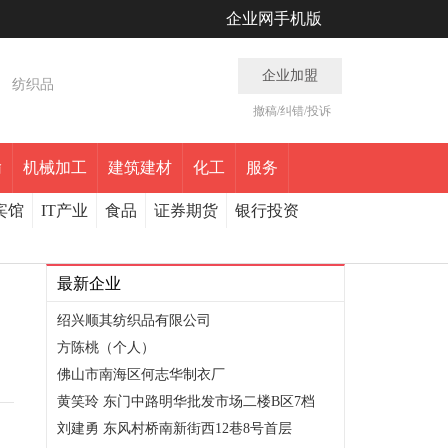
企业网手机版
企业加盟
纺织品
撤稿/纠错/投诉
输
机械加工
建筑建材
化工
服务
宾馆
IT产业
食品
证券期货
银行投资
最新企业
绍兴顺其纺织品有限公司
方陈桃（个人）
佛山市南海区何志华制衣厂
黄笑玲 东门中路明华批发市场二楼B区7档
刘建勇 东风村桥南新街西12巷8号首层