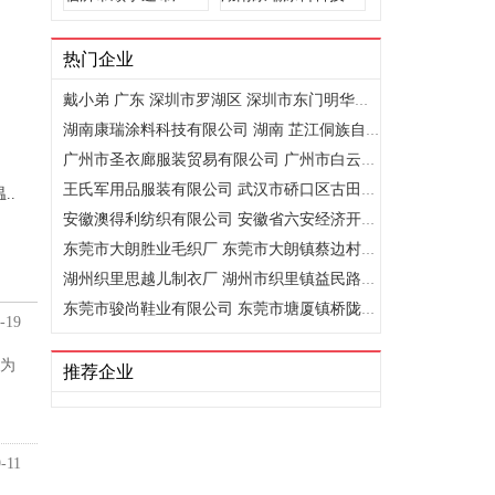
热门企业
戴小弟 广东 深圳市罗湖区 深圳市东门明华广场白马批发市场一..
湖南康瑞涂料科技有限公司 湖南 芷江侗族自治县 生态工业园区
广州市圣衣廊服装贸易有限公司 广州市白云区石槎路长盛国际A..
王氏军用品服装有限公司 武汉市硚口区古田一路雅琦服装城
..
安徽澳得利纺织有限公司 安徽省六安经济开发区迎宾大道与寿春..
东莞市大朗胜业毛织厂 东莞市大朗镇蔡边村地塘头二区196号
湖州织里思越儿制衣厂 湖州市织里镇益民路50号
东莞市骏尚鞋业有限公司 东莞市塘厦镇桥陇河东路沙布工业区29..
-19
则为
推荐企业
-11