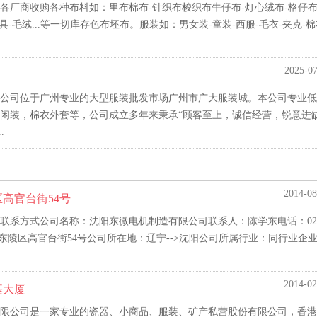
厂商收购各种布料如：里布棉布-针织布梭织布牛仔布-灯心绒布-格仔布
玩具-毛绒...等一切库存色布坯布。服装如：男女装-童装-西服-毛衣-夹克-棉
2025-07
公司位于广州专业的大型服装批发市场广州市广大服装城。本公司专业低
闲装，棉衣外套等，公司成立多年来秉承“顾客至上，诚信经营，锐意进
.
2014-08
高官台街54号
联系方式公司名称：沈阳东微电机制造有限公司联系人：陈学东电话：024
省沈阳市东陵区高官台街54号公司所在地：辽宁-->沈阳公司所属行业：同行业企业-
2014-02
基大厦
限公司是一家专业的瓷器、小商品、服装、矿产私营股份有限公司，香港