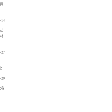
网
-14
超
桂林
-27
业
-20
大客