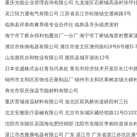
重庆光能企业管理咨询有限公司 九龙坡区石桥铺高庙村张坪社2
吴江恒力通电气有限公司 江苏省吴江市松陵镇交通南路3号
临朐县祥泰肉禽养殖专业合作社 临朐县寺头镇虎崖村
海宁市丁桥永得利包覆丝厂一分厂 海宁市丁桥镇海星村曹家漾
潍坊市铁骑电器有限公司 潍坊市奎文区潍州路619号6号楼D-7
山东惠民吉和牧业有限公司 惠民县城开源街12号
日本全盛株式会社青岛代表处 青岛市经济技术开发区长江中路4
锦州市太和区苏饰佳石膏制品厂 锦州市太和区果树农场大碑村2
寿光市双庆保温节能材料有限公司
重庆育城保温材料有限公司 渝北区双凤桥街道硚田村三社
北京安雅医疗器械有限公司 北京市东城区藏经馆路11号D103
沈阳市东陵区吴国海化肥经销部 沈阳市东陵区李相街道保合
湛江市杰雅康电器有限公司 广东 湛江市 广东省湛江赤坎区康宁