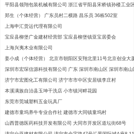
平阳县领翔包装机械有限公司 浙江省平阳县宋桥镇孙楼工业
郑生（个体经营） 广东员村二横路 昌乐员 36栋502室
上海申汇货运代理有限公司
宝应县柳堡广金建材经营部 宝应县柳堡镇亚宝居委会
上海兴夷木业有限公司
姜小成（个体经营） 北京市朝阳区安翔北里11号北京创业大厦B
深圳市宏琛信源科技有限公司 广东 深圳市南山区 深圳市南山区
济宁市宏图化工有限公司 济宁市市中区安居镇李庄村
本溪满族自治县玉坤干洗店 小市镇河畔花园
东莞市莞城塑料五金玩具厂
建德市童坞养牛专业合作社 建德市大同镇童坞村
山西普德医药科技开发有限公司 大同市开发区道坛街68号
济宁台亚建材有限公司 济宁市金宇路47号汇景国际城A座8-1