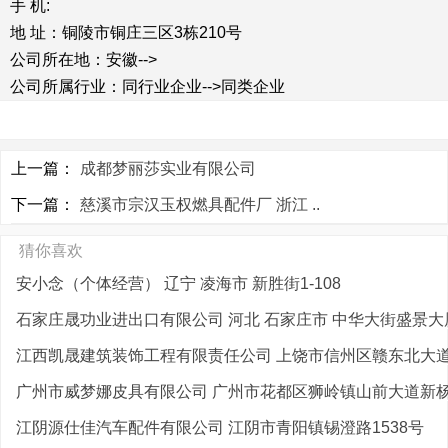
手 机:
地 址：铜陵市铜庄三区3栋210号
公司所在地：安徽-->
公司所属行业：同行业企业-->同类企业
上一篇：
成都梦丽莎实业有限公司
下一篇：
慈溪市宗汉玉权燃具配件厂 浙江 ..
猜你喜欢
安小念（个体经营） 辽宁 凌海市 新胜街1-108
石家庄晟功业进出口有限公司 河北 石家庄市 中华大街盛景大
江西凯晟建筑装饰工程有限责任公司 上饶市信州区赣东北大道2
广州市威梦娜皮具有限公司 广州市花都区狮岭镇山前大道新杨村
江阴源仕佳汽车配件有限公司 江阴市青阳镇锡澄路1538号