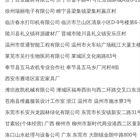
徐州瑞丽电子有限公司 睢宁县梁集镇梁集村羸庄村
临沂春水打印机有限公司 临沂市兰山区清泉小区D-9号楼第6-7
陵川县礼义镇祥源建材厂 晋城市陵川县礼义镇安乐庄村
温州市世通智能工程有限公司 温州市火车站广场瓯江大厦主楼1
莱芜市吴行生物医药有限公司 莱城区文化南路83号
奉节县五马农机专业合作社 奉节县五马乡厂河村4组
西安市雁塔区富宏家具厂
潍坊政凯机械有限公司 潍城区福寿西街与西二环路交叉口东
苍南县维鑫服装设计工作室 浙江 温州市 温州市施水寮3号
东莞市长安兴龙园林绿化有限公司 东莞市长安镇新安二路31
甘素轻(个体经营) 广西 柳州市 柳州市新时代商业港西二区童装
洛口山水处理与设备公司 广东 东莞市 大朗镇金朗中路800号