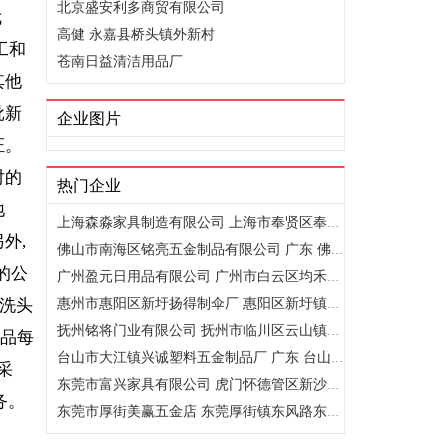
北京盛安利多商贸有限公司
优
高健 永嘉县桥头镇外新村
工和
苍南日益清洁用品厂
其他
批新
企业图片
证。
对的
热门企业
地
上海森淼家具制造有限公司 上海市奉贤区奉城镇海淀路258号
外,
佛山市南海区铭亮五金制品有限公司 广东 佛山市南海区 里水沙..
的公
广州盈元日用品有限公司 广州市白云区均禾街新石路32号
,洗头
惠州市惠阳区新圩扬得制伞厂 惠阳区新圩镇塘吓西区
抚州铭将门业有限公司 抚州市临川区云山镇工业园
产品每
台山市大江镇兴诚塑料五金制品厂 广东 台山市 广东省台山市大..
采
东莞市富兴家具有限公司 虎门怀德管区新沙埔村四方园工业区8号
务。
东莞市厚街美赢五金店 东莞厚街镇东风路东风新村五横巷6号