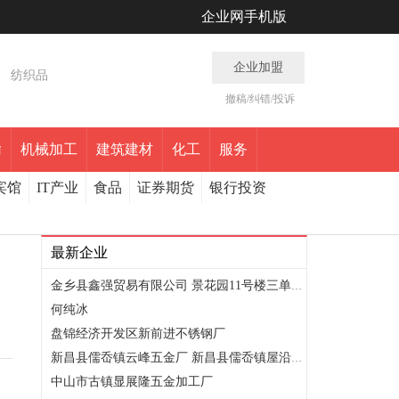
企业网手机版
企业加盟
纺织品
撤稿/纠错/投诉
输
机械加工
建筑建材
化工
服务
宾馆
IT产业
食品
证券期货
银行投资
最新企业
金乡县鑫强贸易有限公司 景花园11号楼三单元102室
何纯冰
盘锦经济开发区新前进不锈钢厂
新昌县儒岙镇云峰五金厂 新昌县儒岙镇屋沿坑村庙下
中山市古镇显展隆五金加工厂