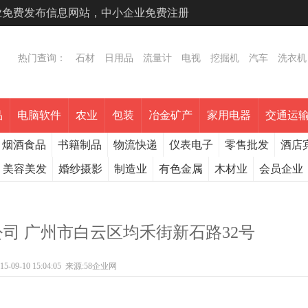
专业免费发布信息网站，中小企业免费注册
热门查询：
石材
日用品
流量计
电视
挖掘机
汽车
洗衣机
品
电脑软件
农业
包装
冶金矿产
家用电器
交通运
烟酒食品
书籍制品
物流快递
仪表电子
零售批发
酒店
美容美发
婚纱摄影
制造业
有色金属
木材业
会员企业
司 广州市白云区均禾街新石路32号
15-09-10 15:04:05
来源:
58企业网