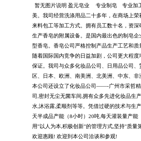
暂无图片说明 盈元皂业 专业制皂 专业加
美。我司经营洗涤用品二十多年，在商场上荣
来料包工等加工方式。拥有员工数十名，资深
生产香皂的附属设备。是国内最出色的制皂企
型香皂。香皂公司严格控制产品生产工艺和质
随着国际国内竞争的日益加剧，公司更大程度
保证。我司与众多化妆品公司、日用品公司、
区、日本、欧洲、南美洲、北美洲、中东、非
本公司还设立了化妆品公司——-广州市采哲
司,密封无尘无菌车间,拥有众多先进化妆品生产
水,沐浴露,柔顺剂等等。凭借过硬的技术与生
天半成品产能（8小时）20吨,每天灌装量产能
用"以人为本,积极创新"的管理方式,坚持"质
欢迎惠顾! 欢迎到本公司洽谈和参观!