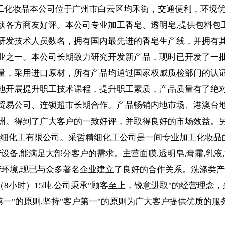
工化妆品本公司位于广州市白云区均禾街，交通便利，环境
获各方商友好评。本公司专业加工香皂、透明皂,提供包料包
研发技术人员数名，拥有国内最先进的香皂生产线，并拥有
业之一。本公司长期致力研究开发新产品，现时已开发了一
量，采用进口原材，所有产品均通过国家权威质检部门的认
地开展提升职工技术课程，提升职工素质，产品质量有了绝
贸易公司、连锁超市长期合作。产品畅销内地市场、港澳台
洲。得到了广大客户的一致好评，并取得良好的市场效益。另
精细化工有限公司。采哲精细化工公司是一间专业加工化妆品
设备,能满足大部分客户的需求。主营面膜,透明皂,膏霜,乳液
产环境,现已与众多著名企业建立了良好的合作关系。洗涤类
（8小时）15吨.公司秉承"顾客至上，锐意进取"的经营理念，
量第一"的原则,坚持"客户第一"的原则为广大客户提供优质的服