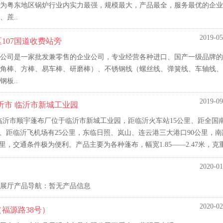
已成为粤东地区锅炉行业内实力最强，规模最大，产品最全，服务最优的企
蔗..
2019-05
107国道收费站旁
公司是一家批发兼零售的企业公司，专业经营各种进口、国产一级品牌的
角棒、方棒、易车棒、研磨棒）、不锈钢线（螺丝线、弹簧线、车轴线、
板..
2019-09
沂市 临沂市新城工业园
临沂市顺宇蓬布厂位于临沂市新城工业园，距临沂火车站15公里、距全国
、距临沂飞机场有25公里，东临日照、岚山、连云港三大港口90公里，南
里，交通条件极为便利。产品主要为各种蓬布，幅宽1.85——2.47米，克重8
2020-01
展厅产品导航：暂无产品信息
2020-02
福源路38号）