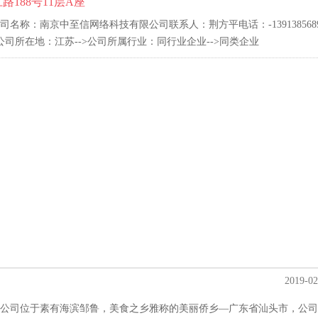
188号11层A座
称：南京中至信网络科技有限公司联系人：荆方平电话：-1391385689
公司所在地：江苏-->公司所属行业：同行业企业-->同类企业
2019-02
公司位于素有海滨邹鲁，美食之乡雅称的美丽侨乡—广东省汕头市，公司