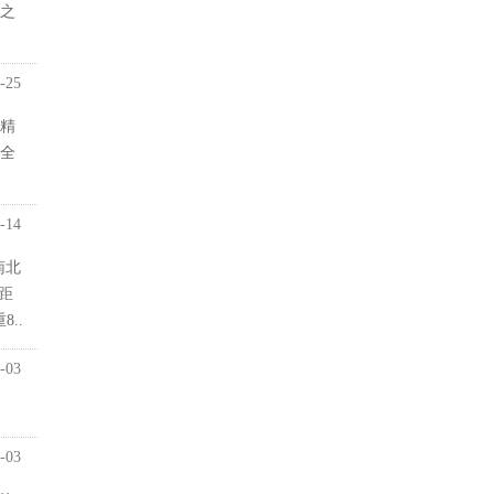
业之
-25
精
全
-14
南北
距
..
-03
-03