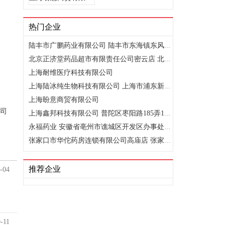
热门企业
陆丰市广鹏药业有限公司 陆丰市东海镇东风区南堤路35-36号
北京正济堂药品超市有限责任公司密云店 北京市密云县鼓楼东大..
上海耐维医疗科技有限公司
上海陆冰纯生物科技有限公司 上海市浦东新区万祥镇宏祥北路83..
上海盼意商贸有限公司
司
上海鑫邦科技有限公司 普陀区枣阳路185弄19号
永福药业 安徽省亳州市谯城区开发区办事处望龙社区31号
张家口市华佗药房连锁有限公司高庙店 张家口高新区老鸦庄镇高..
推荐企业
-04
-11