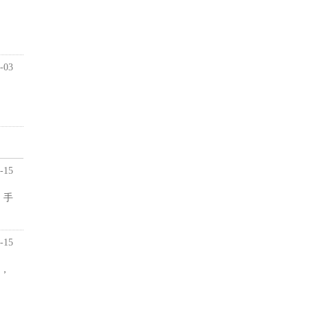
-03
-15
：手
-15
念，