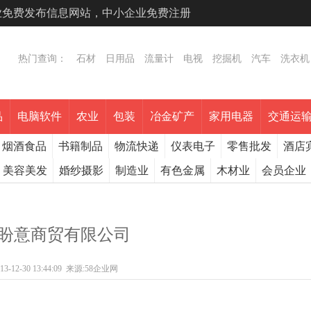
专业免费发布信息网站，中小企业免费注册
热门查询：
石材
日用品
流量计
电视
挖掘机
汽车
洗衣机
品
电脑软件
农业
包装
冶金矿产
家用电器
交通运
烟酒食品
书籍制品
物流快递
仪表电子
零售批发
酒店
美容美发
婚纱摄影
制造业
有色金属
木材业
会员企业
盼意商贸有限公司
13-12-30 13:44:09
来源:
58企业网