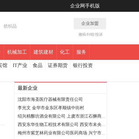
企业网手机版
企业加盟
纺织品
撤稿/纠错/投诉
输
机械加工
建筑建材
化工
服务
宾馆
IT产业
食品
证券期货
银行投资
最新企业
沈阳市海圣医疗器械有限责任公司
李光文 金华市金东区孝顺镇中街村
绍兴精酿坊酒业有限公司 上虞市浙江石狮商贸城小商品服装广场..
西安东华生物工程技术有限公司 西安市未央区 东元路66号103室
梅州市紫芝林药业有限公司医药商场 兴宁市曙光路万利豪庭首层