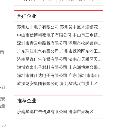
热门企业
苏州迪非电子有限公司 苏州吴中区木渎镇花苑东路9号神斧工业园
中山市信博精密电子有限公司 中山市三乡镇平南工业区金宏路28..
深圳市青云电路板有限公司 深圳市松岗镇燕川北部工业园B4栋
广东珠江电气有限公司 广州市荔湾区东沙工业区紫荆道81号
司
济南星逸广告传媒有限公司 济南市天桥区天成路66号201室
淄博鑫泉电子材料有限公司 山东淄博桓台果里开发区太极路89号
深圳市健仕达电子有限公司 广东 深圳市南山区 西丽桃源街道平..
武汉龙安集团有限公司 湖北省武汉市洪山区民院路124号
-21
瑞安
推荐企业
质量
济南星逸广告传媒有限公司 济南市天桥区..
-20