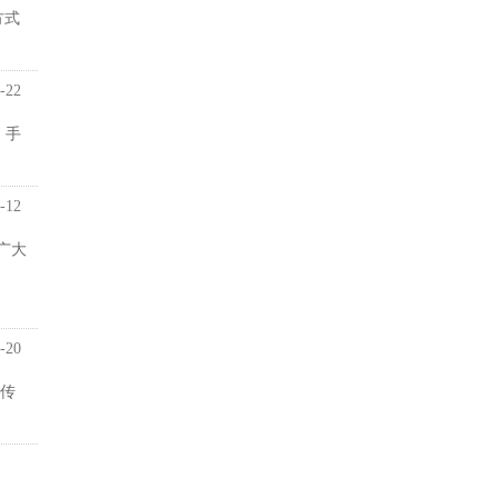
方式
-22
：手
-12
广大
-20
传