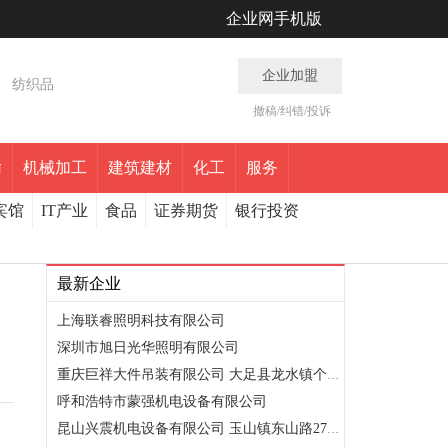
企业网手机版
企业加盟
纺织品
撤稿/纠错/投诉
输
机械加工
建筑建材
化工
服务
宾馆
IT产业
食品
证券期货
银行投资
最新企业
上海联睿照明科技有限公司
深圳市旭日光华照明有限公司
重庆巨祥大件吊装有限公司 大足县龙水镇个体开发区八幢2单元
呼和浩特市蒙强机电设备有限公司
昆山兴震机电设备有限公司 玉山镇东山路275号