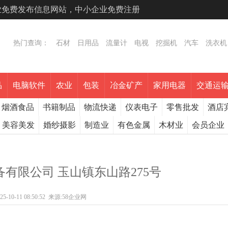
专业免费发布信息网站，中小企业免费注册
热门查询：
石材
日用品
流量计
电视
挖掘机
汽车
洗衣机
品
电脑软件
农业
包装
冶金矿产
家用电器
交通运
烟酒食品
书籍制品
物流快递
仪表电子
零售批发
酒店
美容美发
婚纱摄影
制造业
有色金属
木材业
会员企业
有限公司 玉山镇东山路275号
25-10-11 08:50:52
来源:
58企业网